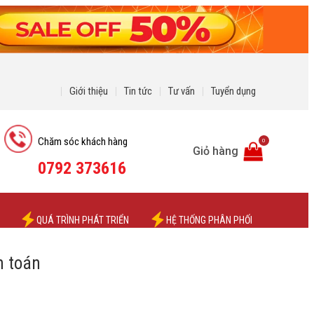
Giới thiệu
Tin tức
Tư vấn
Tuyển dụng
Chăm sóc khách hàng
0
Giỏ hàng
0792 373616
QUÁ TRÌNH PHÁT TRIỂN
HỆ THỐNG PHÂN PHỐI
 toán