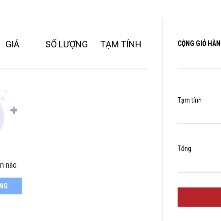
GIÁ
SỐ LƯỢNG
TẠM TÍNH
CỘNG GIỎ HÀ
Tạm tính
Tổng
m nào
ÀNG