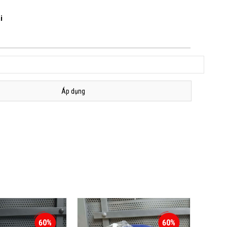
i
Áp dụng
60%
60%