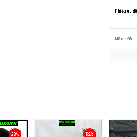
Phiếu ưu đã
33%
52%