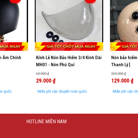
h Âm Chính
Kính Lẻ Nón Bảo Hiểm 3/4 Kính Dài
Nón bảo hiểm 
MH01 - Nón Phú Quí
Thanh Lý ]
60.000 ₫
320.000 ₫
29.000 ₫
129.000 ₫
àn quốc
Miễn phí vận chuyển toàn quốc
Miễn phí vận c
HOTLINE MIỀN NAM