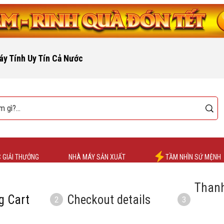
áy Tính Uy Tín Cả Nước
 GIẢI THƯỞNG
NHÀ MÁY SẢN XUẤT
TẦM NHÌN SỨ MỆNH
Thanh
g Cart
Checkout details
2
3