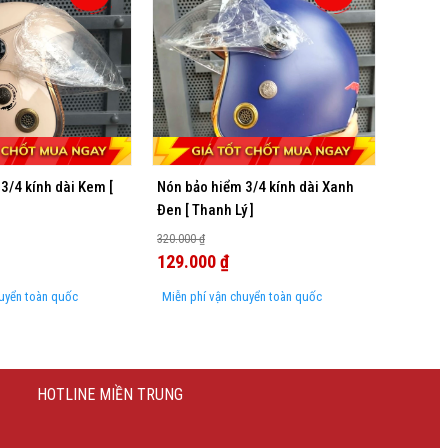
3/4 kính dài Kem [
Nón bảo hiểm 3/4 kính dài Xanh
Đen [ Thanh Lý ]
320.000 ₫
129.000 ₫
huyển toàn quốc
Miễn phí vận chuyển toàn quốc
HOTLINE MIỀN TRUNG