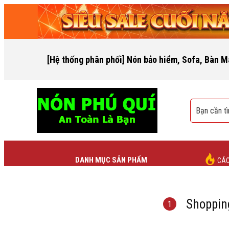
[Hệ thống phân phối] Nón bảo hiểm, Sofa, Bàn M
DANH MỤC SẢN PHẨM
CÁC
Shoppin
1