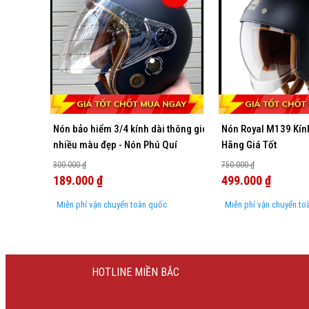
Nón bảo hiểm 3/4 kính dài thông gió
Nón Royal M139 Kín
nhiều màu đẹp - Nón Phú Quí
Hãng Giá Tốt
300.000 ₫
750.000 ₫
189.000 ₫
499.000 ₫
Miễn phí vận chuyển toàn quốc
Miễn phí vận chuyển to
HOTLINE MIỀN BẮC