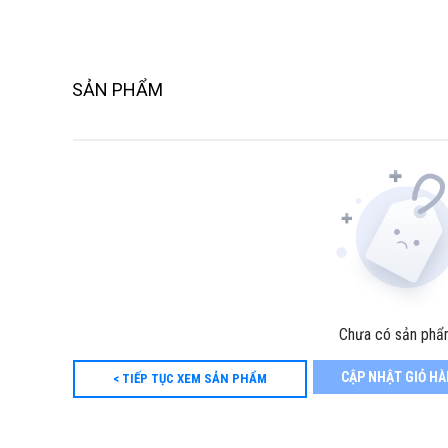
SẢN PHẨM
Chưa có sản phẩ
CẬP NHẬT GIỎ H
< TIẾP TỤC XEM SẢN PHẨM