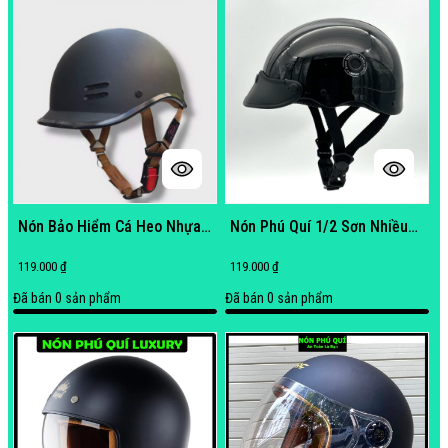
Nón Bảo Hiểm Cá Heo Nhựa
Nón Phú Quí 1/2 Sơn Nhiều
ABS Hàng Chính Hãng
Màu Chất Lượng [ FREE SIZE ]
119.000 ₫
119.000 ₫
Đã bán
0
sản phẩm
Đã bán
0
sản phẩm