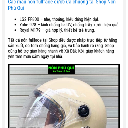
Các mẫu nón fullface được ưa chuộng tại Shop Nón
Phú Quí
LS2 FF800 – nhẹ, thoáng, kiểu dáng hiện đại.
Yohe 978 – kính chống tia UV, chống trầy xước hiệu quả.
Royal M179 – giá hợp lý, thiết kế trẻ trung.
Tất cả nón fullface tại Shop đều được nhập trực tiếp từ hãng
sản xuất, có tem chống hàng giả, và bảo hành rõ ràng. Shop
cũng hỗ trợ giao hàng nhanh về Xã Đăk Kôi, giúp khách hàng
yên tâm mua sắm ngay tại nhà.