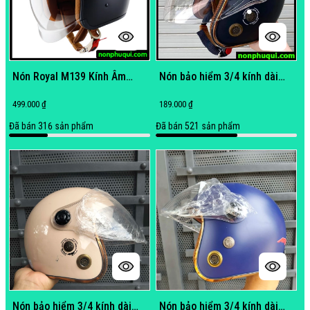
Nón Royal M139 Kính Âm
Nón bảo hiểm 3/4 kính dài
Chính Hãng Giá Tốt
thông gió nhiều màu đẹp - Nón
499.000 ₫
189.000 ₫
Phú Quí
Đã bán
316
sản phẩm
Đã bán
521
sản phẩm
Nón bảo hiểm 3/4 kính dài
Nón bảo hiểm 3/4 kính dài