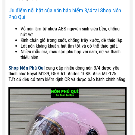
Ưu điểm nổi bật của nón bảo hiểm 3/4 tại Shop Nón
Phú Quí
Vỏ nón làm từ nhựa ABS nguyên sinh siêu bền, chống
nứt vỡ.
Kính chắn gió trong suốt, chống trầy xước, dễ tháo lắp.
Lót nón kháng khuẩn, hút ẩm tốt và có thể tháo giặt.
Nhiều mẫu mã, màu sắc phù hợp với nam, nữ và thanh
thiếu niên.
Shop Nón Phú Quí
cung cấp nhiều dòng nón 3/4 được yêu
thích như Royal M139, GRS A1, Andes 108K, Asia MT-125...
Tất cả đều có tem kiểm định CR và được bảo hành chính hãng.