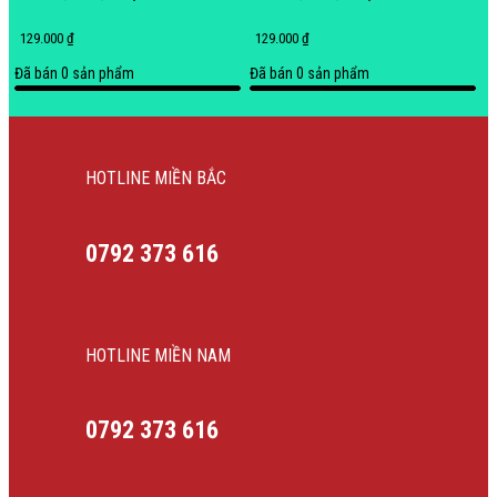
Kem [ Thanh Lý ]
Xanh Đen [ Thanh Lý ]
129.000 ₫
129.000 ₫
Đã bán
0
sản phẩm
Đã bán
0
sản phẩm
HOTLINE MIỀN BẮC
0792 373 616
HOTLINE MIỀN NAM
0792 373 616