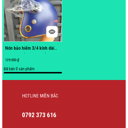
Nón bảo hiểm 3/4 kính dài
Xanh Đen [ Thanh Lý ]
129.000 ₫
Đã bán
0
sản phẩm
HOTLINE MIỀN BẮC
0792 373 616