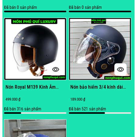
Đã bán
0
sản phẩm
Đã bán
0
sản phẩm
Nón Royal M139 Kính Âm
Nón bảo hiểm 3/4 kính dài
Chính Hãng Giá Tốt
thông gió nhiều màu đẹp - Nón
499.000 ₫
189.000 ₫
Phú Quí
Đã bán
316
sản phẩm
Đã bán
521
sản phẩm